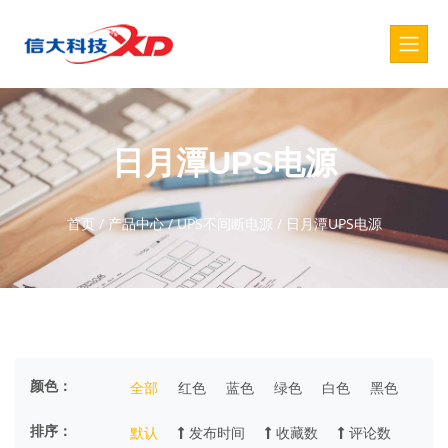
日月潭UPS电源
首页
/
产品中心
/
UPS不间断电源
/
日月潭UPS电源
颜色：
全部
红色
蓝色
绿色
白色
黑色
排序：
默认
发布时间
收藏数
评论数