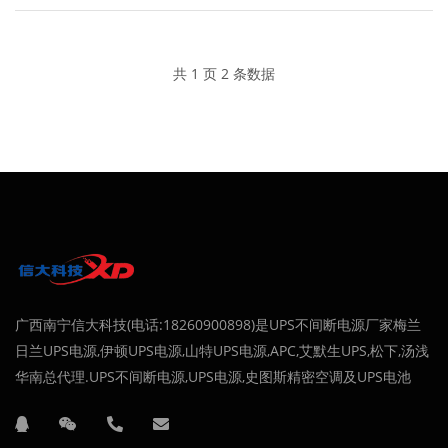
共 1 页 2 条数据
广西南宁信大科技(电话:18260900898)是UPS不间断电源厂家梅兰
日兰UPS电源,伊顿UPS电源,山特UPS电源,APC,艾默生UPS,松下,汤浅
华南总代理.UPS不间断电源,UPS电源,史图斯精密空调及UPS电池